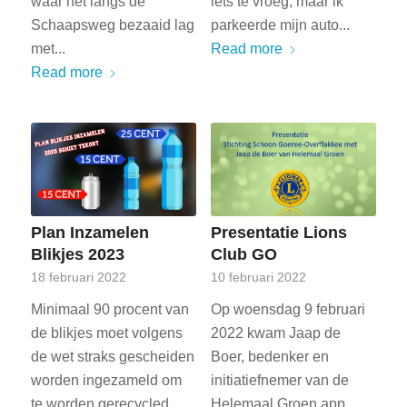
waar het langs de
iets te vroeg, maar ik
Schaapsweg bezaaid lag
parkeerde mijn auto...
met...
Read more
Read more
Plan Inzamelen
Presentatie Lions
Blikjes 2023
Club GO
18 februari 2022
10 februari 2022
Minimaal 90 procent van
Op woensdag 9 februari
de blikjes moet volgens
2022 kwam Jaap de
de wet straks gescheiden
Boer, bedenker en
worden ingezameld om
initiatiefnemer van de
te worden gerecycled.
Helemaal Groen app,