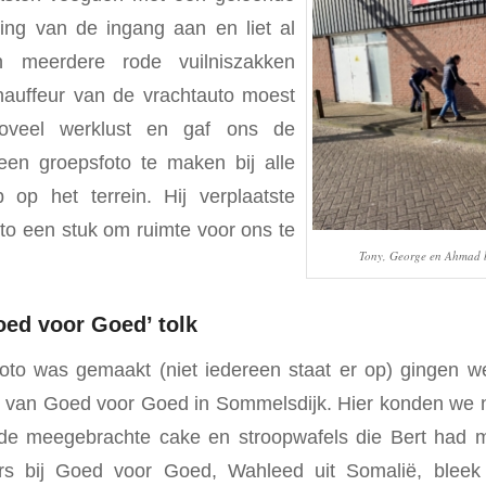
ng van de ingang aan en liet al
n meerdere rode vuilniszakken
hauffeur van de vrachtauto moest
zoveel werklust en gaf ons de
en groepsfoto te maken bij alle
 op het terrein. Hij verplaatste
uto een stuk om ruimte voor ons te
Tony, George en Ahmad b
ed voor Goed’ tolk
oto was gemaakt (niet iedereen staat er op) gingen 
liaal van Goed voor Goed in Sommelsdijk. Hier konden we 
 de meegebrachte cake en stroopwafels die Bert had
gers bij Goed voor Goed, Wahleed uit Somalië, blee