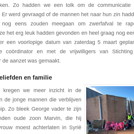
eken. Zo hadden we een tolk om de communicatie
 Er werd gevraagd of de mannen het naar hun zin hadd
g nog eens zouden meegaan om zwerfafval te rap
 ze het erg leuk hadden gevonden en heel graag nog ee
er een voorlopige datum van zaterdag 5 maart gepla
coördinator en met de vrijwilligers van Stichti
r de aanzet was gemaakt.
eliefden en familie
ie kregen we meer inzicht in de
n de jonge mannen die verblijven
ip. Zo bleek George vader te zijn
den oude zoon Marvin, die hij
rouw moest achterlaten in Syrië