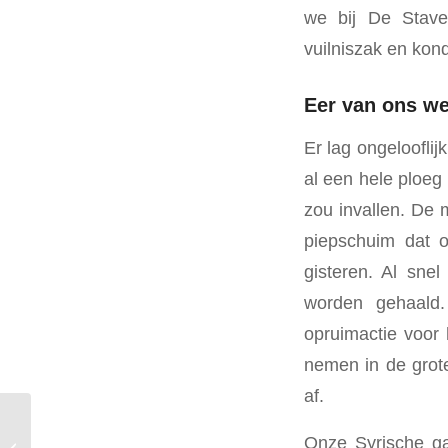
we bij De Stave
vuilniszak en kon
Eer van ons we
Er lag ongeloofli
al een hele ploeg
zou invallen. De
piepschuim dat o
gisteren. Al sne
worden gehaald
opruimactie voor
nemen in de grote
af.
Plan Inzamelen Blikjes
Onze Syrische g