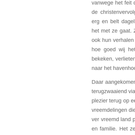
vanwege het feit d
de christenvervol
erg en belt dage
het met ze gaat.
ook hun verhalen
hoe goed wij het
bekeken, verliete
naar het havenho
Daar aangekomen
terugzwaaiend via
plezier terug op 
vreemdelingen di
ver vreemd land p
en familie. Het z