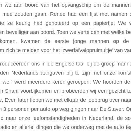
en we aan boord van het opvangschip om de mannen 
 mee zouden gaan. Renée had een lijst met namen 
ie ze keurig had genoteerd op een papiertje. We w
n beveiliger aan boord. Toen we vertelden met welke 
komen, kwamen de eerste jonge mannen op de l
m zich te melden voor het ‘zwerfafvalopruimuitje’ van v
roduceerden ons in de Engelse taal bij de groep mann
den Nederlands aangaven blij te zijn met onze koms
u wel” werd meerdere keren geroepen. We hoorden de
 Sharif voorbijkomen en probeerden wij een gezicht te
je. Even later liepen we met elkaar de loopbrug over naa
an 3 personen per auto op weg gingen naar De Staver. 
gd naar onze leefomstandigheden in Nederland, de so
radio en allerlei dingen die we onderweg met de auto 