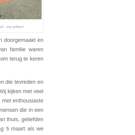
end….top gedaan!
en doorgemaakt en
van familie waren
 om terug te keren
 die tevreden en
ij kijken met veel
d met enthousiaste
mensen die in een
n thuis, geliefden
dag 5 maart als we