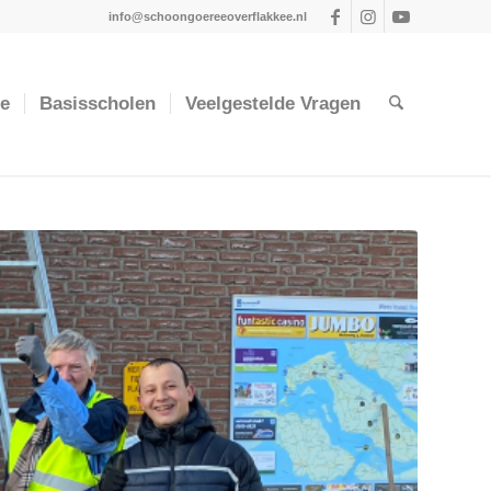
info@schoongoereeoverflakkee.nl
ie
Basisscholen
Veelgestelde Vragen