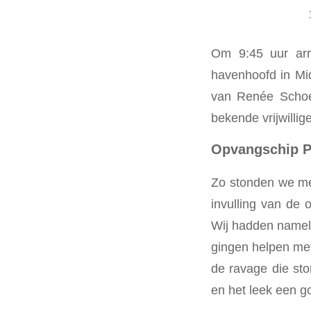
Om 9:45 uur arri
havenhoofd in Mid
van Renée Schoe
bekende vrijwillige
Opvangschip P
Zo stonden we me
invulling van de
Wij hadden nameli
gingen helpen met
de ravage die st
en het leek een g