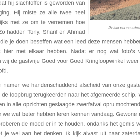
at hij slachtoffer is geworden van
ging. Hij miste ze alle twee heel
lijks met ze om te vernemen hoe
De buit van vanocht
 Zo hadden Tony, Sharif en Ahmad
 die je doen beseffen wat een leed deze mensen hebb
 hier met elkaar hebben. Nadat er nog wat foto’s 
n wij de gastvrije Goed voor Goed Kringloopwinkel weer
ofd.
 namen we handenschuddend afscheid van onze gasten
 de loopbrug terugkeerden naar het afgemeerde schip. W
een in alle opzichten geslaagde zwerfafval opruimochten
e we wat beter hebben leren kennen vandaag. Gewone 
roberen de moed er in te houden, ondanks het gemis va
et je wel aan het denken. Ik kijk alvast uit naar zater