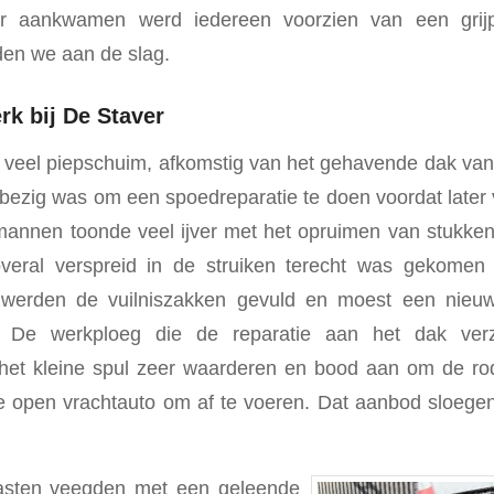
r aankwamen werd iedereen voorzien van een grijp
den we aan de slag.
rk bij De Staver
jk veel piepschuim, afkomstig van het gehavende dak van
 bezig was om een spoedreparatie te doen voordat late
 mannen toonde veel ijver met het opruimen van stukke
veral verspreid in de struiken terecht was gekome
l werden de vuilniszakken gevuld en moest een nieuw
. De werkploeg die de reparatie aan het dak ver
 het kleine spul zeer waarderen en bood aan om de r
 open vrachtauto om af te voeren. Dat aanbod sloegen w
asten veegden met een geleende