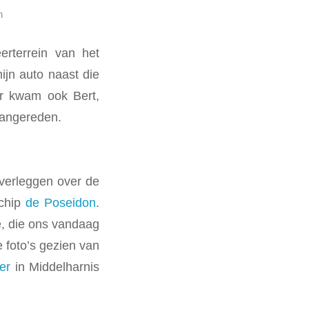
n
erterrein van het
ijn auto naast die
r kwam ook Bert,
aangereden.
verleggen over de
schip
de Poseidon
.
ë, die ons vandaag
 foto’s gezien van
er
in Middelharnis