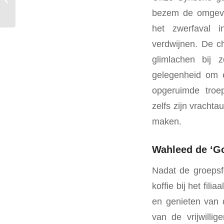
2023
bezem de omgevi
het zwerfaval i
verdwijnen. De c
glimlachen bij 
gelegenheid om e
opgeruimde troep
zelfs zijn vrachta
maken.
Wahleed de ‘Go
Nadat de groepsf
koffie bij het fi
en genieten van
van de vrijwilli