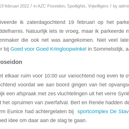
/
/
19 februari 2022
in
AZC Poseidon
,
Spotlights
,
Vrijwilligers
by
admi
veerde ik zaterdagochtend 19 februari op het parke
delharnis. Natuurlijk iets te vroeg, maar ik parkeerde m
nmaker die ook net was aangekomen. Niet veel late
r bij
Goed voor Goed Kringloopwinkel
in Sommelsdijk, 
oseidon
t elkaar ruim voor 10:00 uur vanochtend nog even te o
 ochtend voordat we aan boord gingen van het opvang
jk een afspraak met zes vluchtelingen uit het verre Syri
 het opruimen van zwerfafval. Bert en Renée hadden de
orm Eunice had achtergelaten bij
sportcomplex De Stav
oed idee om daar aan de slag te gaan.