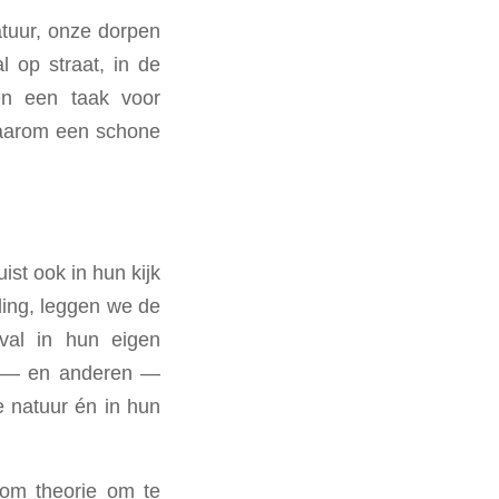
atuur, onze dorpen
l op straat, in de
en een taak voor
waarom een schone
ist ook in hun kijk
ling, leggen we de
fval in hun eigen
lf — en anderen —
e natuur én in hun
 om theorie om te