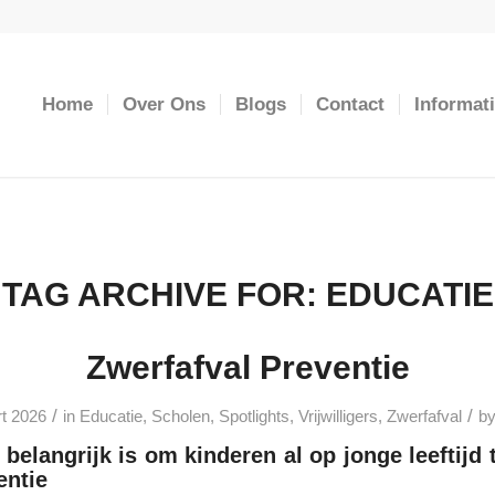
Home
Over Ons
Blogs
Contact
Informat
TAG ARCHIVE FOR:
EDUCATIE
Zwerfafval Preventie
/
/
t 2026
in
Educatie
,
Scholen
,
Spotlights
,
Vrijwilligers
,
Zwerfafval
b
elangrijk is om kinderen al op jonge leeftijd 
entie