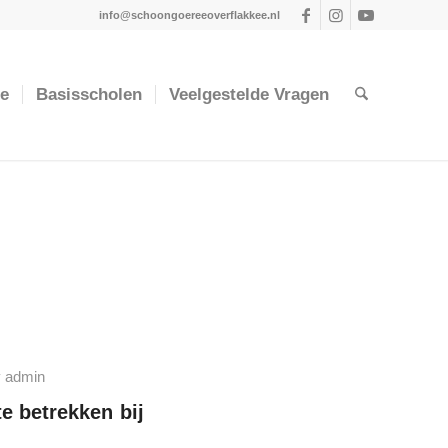
info@schoongoereeoverflakkee.nl
ie
Basisscholen
Veelgestelde Vragen
y
admin
te betrekken bij