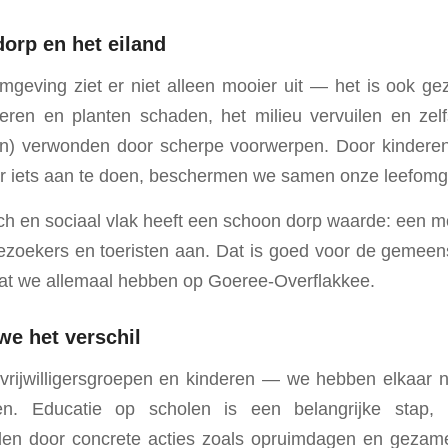
dorp en het eiland
geving ziet er niet alleen mooier uit — het is ook gez
ieren en planten schaden, het milieu vervuilen en zel
en) verwonden door scherpe voorwerpen. Door kinderen 
er iets aan te doen, beschermen we samen onze leefomg
h en sociaal vlak heeft een schoon dorp waarde: een m
ezoekers en toeristen aan. Dat is goed voor de gemee
dat we allemaal hebben op Goeree-Overflakkee.
e het verschil
 vrijwilligersgroepen en kinderen — we hebben elkaar 
en. Educatie op scholen is een belangrijke stap, 
n door concrete acties zoals opruimdagen en gezamenl