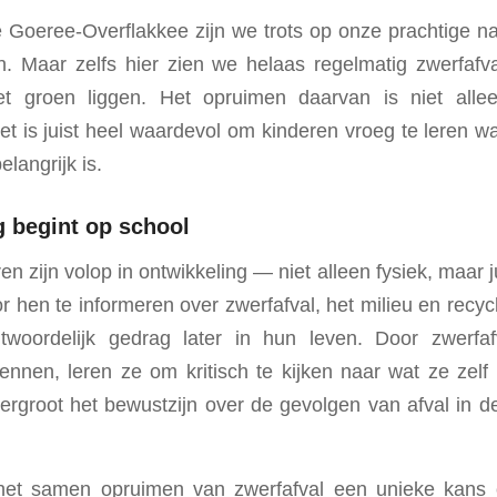
Goeree-Overflakkee zijn we trots op onze prachtige n
n. Maar zelfs hier zien we helaas regelmatig zwerfafva
t groen liggen. Het opruimen daarvan is niet alle
t is juist heel waardevol om kinderen vroeg te leren 
langrijk is.
 begint op school
n zijn volop in ontwikkeling — niet alleen fysiek, maar ju
r hen te informeren over zwerfafval, het milieu en recyc
twoordelijk gedrag later in hun leven. Door zwerfa
ennen, leren ze om kritisch te kijken naar wat ze ze
vergroot het bewustzijn over de gevolgen van afval in d
het samen opruimen van zwerfafval een unieke kans