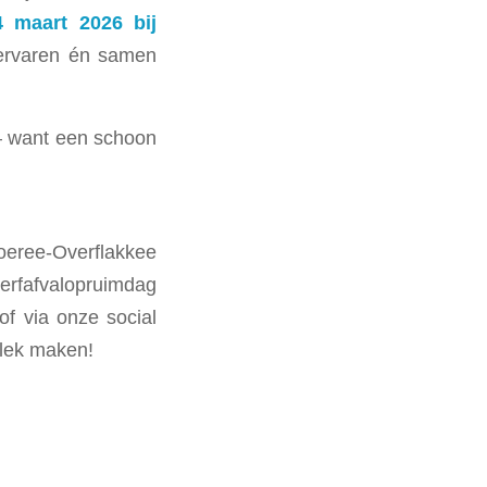
4 maart 2026 bij
 ervaren én samen
— want een schoon
oeree‑Overflakkee
erfafvalopruimdag
of via onze social
lek maken!