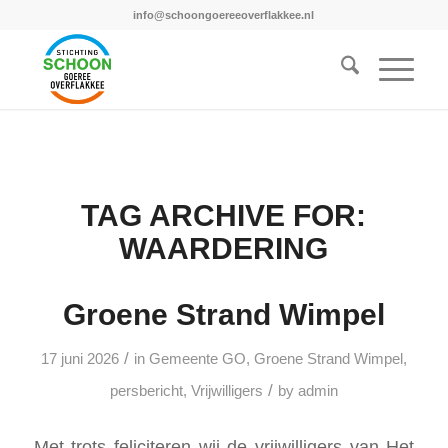
info@schoongoereeoverflakkee.nl
TAG ARCHIVE FOR:
WAARDERING
Groene Strand Wimpel
/
17 juni 2026
in
Gemeente GO
,
Groene Strand Wimpel
,
/
persbericht
,
Vrijwilligers
by
admin
Met trots feliciteren wij de vrijwilligers van Het