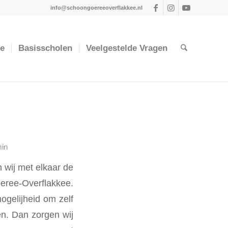
info@schoongoereeoverflakkee.nl
ie
Basisscholen
Veelgestelde Vragen
in
 wij met elkaar de
ree-Overflakkee.
ogelijheid om zelf
en.
Dan zorgen wij