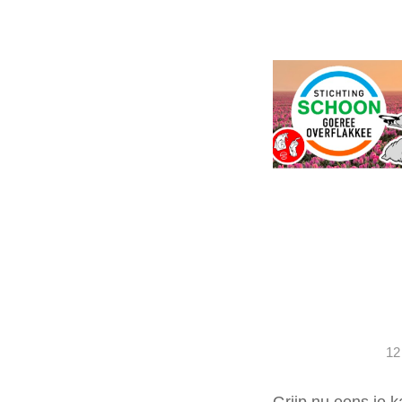
12
Grijp nu eens je 