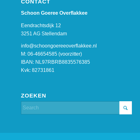
CONTACT
Schoon Goeree Overflakkee
Eendrachtsdijk 12
3251 AG Stellendam
info@schoongoereeoverflakkee.nl
M: 06-46654585 (voorzitter)
IBAN: NL97RBRB8835576385
Kvk: 82731861
ZOEKEN