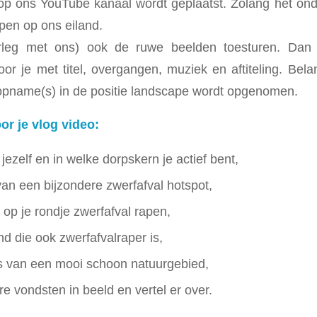
 op ons YouTube kanaal wordt geplaatst. Zolang het on
apen op ons eiland.
leg met ons) ook de ruwe beelden toesturen. Dan 
or je met titel, overgangen, muziek en aftiteling. Belan
 opname(s) in de positie landscape wordt opgenomen.
or je vlog video:
 jezelf en in welke dorpskern je actief bent,
van een bijzondere zwerfafval hotspot,
p je rondje zwerfafval rapen,
nd die ook zwerfafvalraper is,
van een mooi schoon natuurgebied,
e vondsten in beeld en vertel er over.