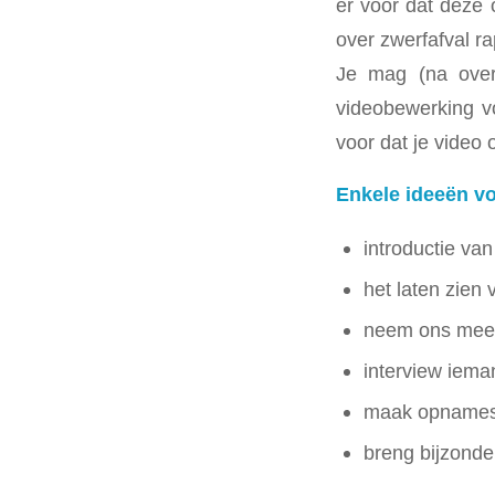
er voor dat deze
over zwerfafval r
Je mag (na over
videobewerking vo
voor dat je video
Enkele ideeën vo
introductie van
het laten zien 
neem ons mee o
interview iema
maak opnames 
breng bijzonder