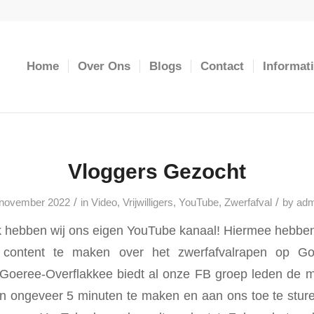
Home
Over Ons
Blogs
Contact
Informat
Vloggers Gezocht
/
/
 november 2022
in
Video
,
Vrijwilligers
,
YouTube
,
Zwerfafval
by
adm
 hebben wij ons eigen YouTube kanaal! Hiermee hebben
 content te maken over het zwerfafvalrapen op Goe
Goeree-Overflakkee biedt al onze FB groep leden de m
an ongeveer 5 minuten te maken en aan ons toe te stur