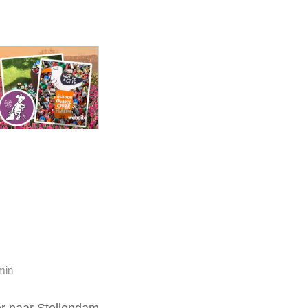
min
er naar Stellendam