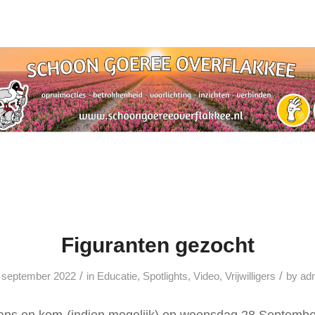
Figuranten gezocht
/
/
 september 2022
in
Educatie
,
Spotlights
,
Video
,
Vrijwilligers
by
ad
kans en kom (indien mogelijk) op woensdag 28 Septemb