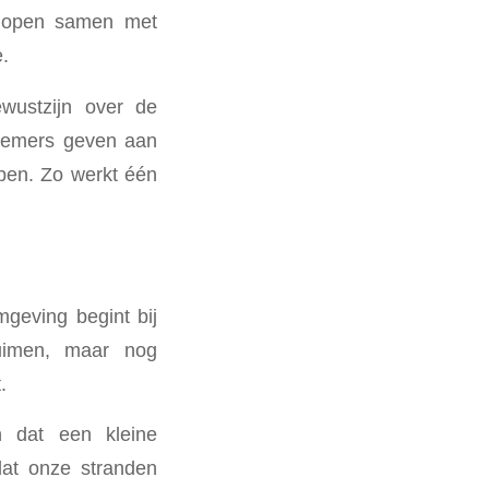
 lopen samen met
.
wustzijn over de
elnemers geven aan
apen. Zo werkt één
geving begint bij
ruimen, maar nog
.
en dat een kleine
at onze stranden