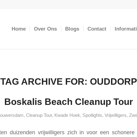
Home
Over Ons
Blogs
Contact
Informat
TAG ARCHIVE FOR:
OUDDORP
Boskalis Beach Cleanup Tour
rouwersdam
,
Cleanup Tour
,
Kwade Hoek
,
Spotlights
,
Vrijwilligers
,
Zwe
ten duizenden vrijwilligers zich in voor een schonere