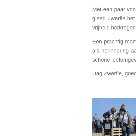
Met een paar voor
gleed Zwerfie he
vrijheid herkregen
Een prachtig mome
als herinnering 
schone leefomgev
Dag Zwerfie, goed