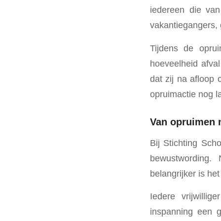
iedereen die va
vakantiegangers, 
Tijdens de opru
hoeveelheid afval
dat zij na afloop
opruimactie nog l
Van opruimen 
Bij Stichting Sc
bewustwording. 
belangrijker is he
Iedere vrijwilli
inspanning een 