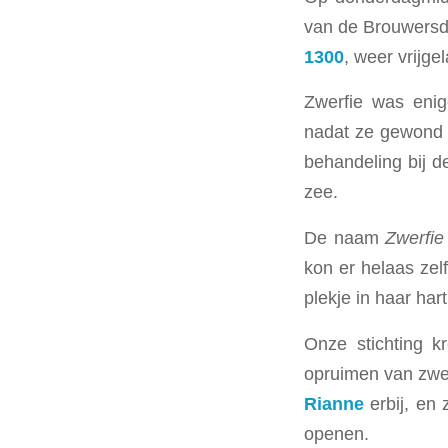
van de Brouwersd
1300
, weer vrijge
Zwerfie was enig
nadat ze gewond w
behandeling bij d
zee.
De naam
Zwerfie
kon er helaas zel
plekje in haar har
Onze stichting k
opruimen van zwe
Rianne
erbij, en 
openen.