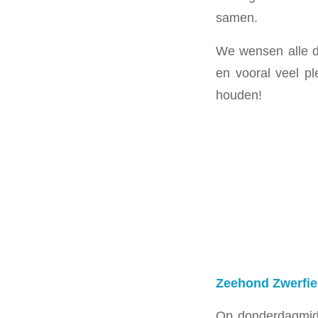
samen.
We wensen alle 
en vooral veel pl
houden!
Zeehond Zwerfie
Op donderdagmid