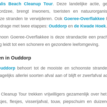
alis Beach Cleanup Tour
. Deze landelijke actie, g
ordzee, brengt inwoners, toeristen en natuurorgan
nze stranden te verwijderen. Ook
Goeree-Overflakkee
l
ijdrage met twee etappes:
Ouddorp
en
de Kwade Hoek
.
hoon Goeree-Overflakkee is deze strandactie een prac
 leidt tot een schonere en gezondere leefomgeving.
en in Ouddorp
uddorp
behoort tot de mooiste en schoonste strand
gelijks allerlei soorten afval aan of blijft er zwerfafval 
Cleanup Tour trekken vrijwilligers gezamenlijk over het
kjes, flesjes, visserijafval, touw, piepschuim en duizen