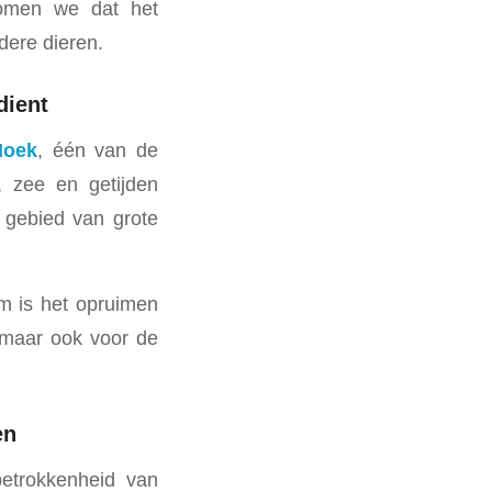
rkomen we dat het
dere dieren.
dient
Hoek
, één van de
, zee en getijden
t gebied van grote
m is het opruimen
 maar ook voor de
en
etrokkenheid van