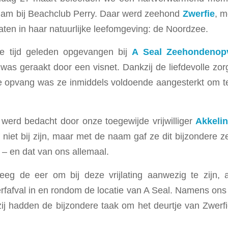
am bij Beachclub Perry. Daar werd zeehond
Zwerfie
, 
laten in haar natuurlijke leefomgeving: de Noordzee.
e tijd geleden opgevangen bij
A Seal Zeehondenop
as geraakt door een visnet. Dankzij de liefdevolle zor
e opvang was ze inmiddels voldoende aangesterkt om t
werd bedacht door onze toegewijde vrijwilliger
Akkeli
f niet bij zijn, maar met de naam gaf ze dit bijzondere 
t – en dat van ons allemaal.
reeg de eer om bij deze vrijlating aanwezig te zijn, 
rfafval in en rondom de locatie van A Seal. Namens on
zij hadden de bijzondere taak om het deurtje van Zwerfie