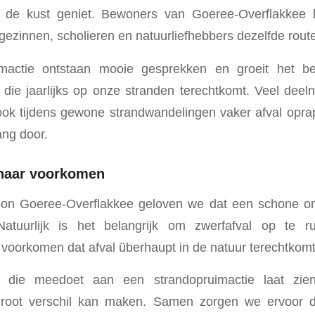
n de kust geniet. Bewoners van Goeree-Overflakkee
gezinnen, scholieren en natuurliefhebbers dezelfde route
imactie ontstaan mooie gesprekken en groeit het be
 die jaarlijks op onze stranden terechtkomt. Veel de
 ook tijdens gewone strandwandelingen vaker afval opr
ang door.
naar voorkomen
hoon Goeree-Overflakkee geloven we dat een schone om
Natuurlijk is het belangrijk om zwerfafval op te 
t voorkomen dat afval überhaupt in de natuur terechtkomt
ger die meedoet aan een strandopruimactie laat zi
groot verschil kan maken. Samen zorgen we ervoor d