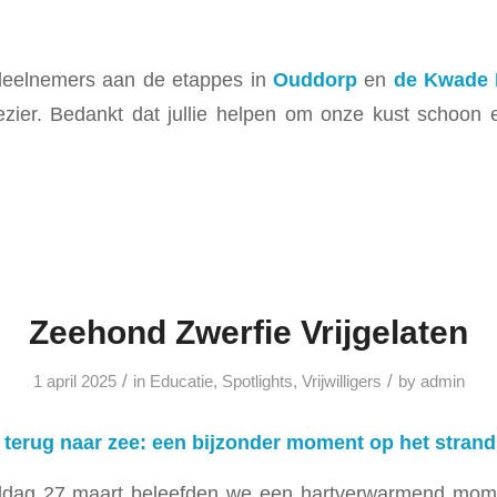
deelnemers aan de etappes in
Ouddorp
en
de Kwade
ezier. Bedankt dat jullie helpen om onze kust schoon e
Zeehond Zwerfie Vrijgelaten
/
/
1 april 2025
in
Educatie
,
Spotlights
,
Vrijwilligers
by
admin
 terug naar zee: een bijzonder moment op het stran
dag 27 maart beleefden we een hartverwarmend mome