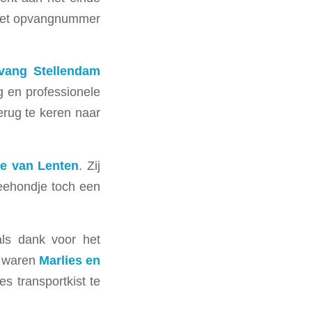
met opvangnummer
vang Stellendam
g en professionele
erug te keren naar
ne van Lenten
. Zij
zeehondje toch een
als dank voor het
s waren
Marlies en
s transportkist te