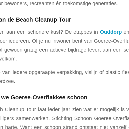
or bewoners, recreanten én toekomstige generaties.
an de Beach Cleanup Tour
agen aan een schonere kust? De etappes in
Ouddorp
e
 voor iedereen. Of je nu inwoner bent van Goeree-Overfl
f gewoon graag een actieve bijdrage levert aan een s
 welkom.
n iedere opgeraapte verpakking, vislijn of plastic fles
rdzee.
we Goeree-Overflakkee schoon
 Cleanup Tour laat ieder jaar zien wat er mogelijk is
willigers samenwerken. Stichting Schoon Goeree-Overf
 harte. Want een schoon strand ontstaat niet vanzelf