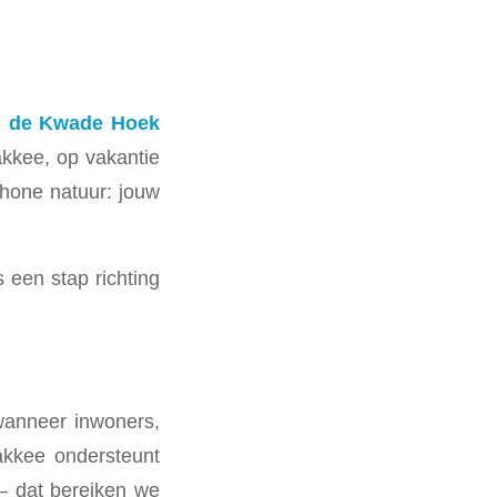
n
de Kwade Hoek
akkee, op vakantie
chone natuur: jouw
 een stap richting
 wanneer inwoners,
lakkee ondersteunt
 – dat bereiken we