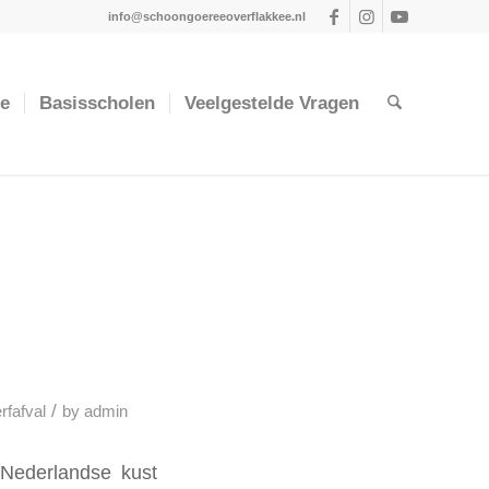
info@schoongoereeoverflakkee.nl
ie
Basisscholen
Veelgestelde Vragen
/
rfafval
by
admin
 Nederlandse kust