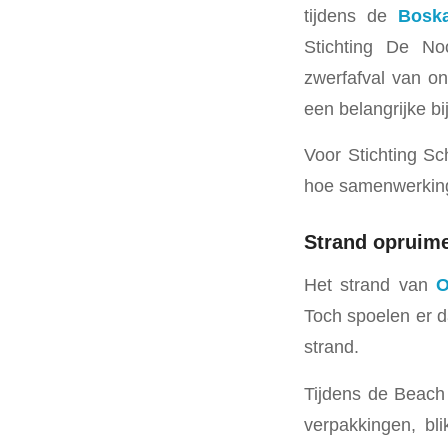
tijdens de
Bosk
Stichting De No
zwerfafval van o
een belangrijke b
Voor Stichting Sc
hoe samenwerking
Strand opruim
Het strand van
O
Toch spoelen er da
strand.
Tijdens de Beach 
verpakkingen, bli