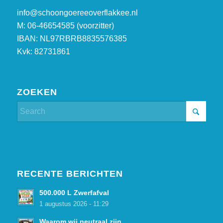
info@schoongoereeoverflakkee.nl
M: 06-46654585 (voorzitter)
IBAN: NL97RBRB8835576385
Kvk: 82731861
ZOEKEN
RECENTE BERICHTEN
500.000 L Zwerfafval
1 augustus 2026 - 11:29
Waarom wij neutraal zijn