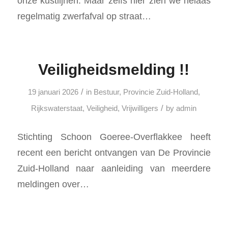
onze kustlijnen. Maar zelfs hier zien we helaas
regelmatig zwerfafval op straat…
Veiligheidsmelding !!
/
19 januari 2026
in
Bestuur
,
Provincie Zuid-Holland
,
/
Rijkswaterstaat
,
Veiligheid
,
Vrijwilligers
by
admin
Stichting Schoon Goeree-Overflakkee heeft
recent een bericht ontvangen van De Provincie
Zuid-Holland naar aanleiding van meerdere
meldingen over…