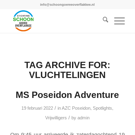
info@schoongoereeoverflakkee.nl
TAG ARCHIVE FOR:
VLUCHTELINGEN
MS Poseidon Adventure
/
19 februari 2022
in
AZC Poseidon
,
Spotlights
,
/
Vrijwilligers
by
admin
Om 9:45 uur arriveerde ik zaterdagochtend 19