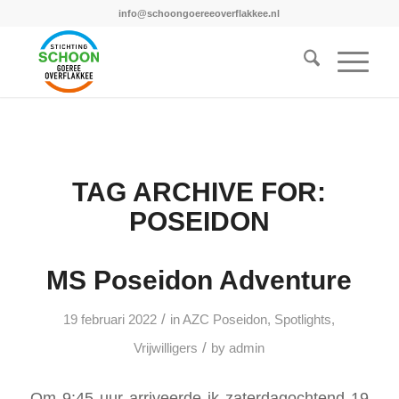
info@schoongoereeoverflakkee.nl
TAG ARCHIVE FOR:
POSEIDON
MS Poseidon Adventure
/
19 februari 2022
in
AZC Poseidon
,
Spotlights
,
/
Vrijwilligers
by
admin
Om 9:45 uur arriveerde ik zaterdagochtend 19