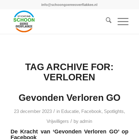
info@schoongoereeoverflakkee.nl
TAG ARCHIVE FOR:
VERLOREN
Gevonden Verloren GO
/
23 december 2023
in
Educatie
,
Facebook
,
Spotlights
,
/
Vrijwilligers
by
admin
De Kracht van ‘Gevonden Verloren GO’ op
Facebook