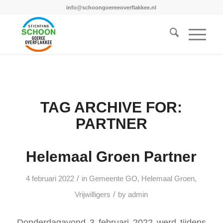
info@schoongoereeoverflakkee.nl
TAG ARCHIVE FOR:
PARTNER
Helemaal Groen Partner
/
4 februari 2022
in
Gemeente GO
,
Helemaal Groen
,
/
Vrijwilligers
by
admin
Donderdagavond 3 februari 2022 werd tijdens