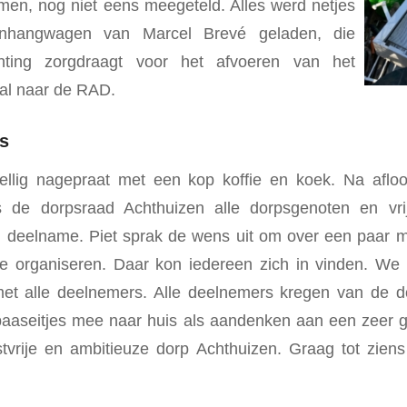
n, nog niet eens meegeteld. Alles werd netjes
nhangwagen van Marcel Brevé geladen, die
ting zorgdraagt voor het afvoeren van het
al naar de RAD.
s
llig nagepraat met een kop koffie en koek. Na aflo
de dorpsraad Achthuizen alle dorpsgenoten en vrij
n deelname. Piet sprak de wens uit om over een paar
te organiseren. Daar kon iedereen zich in vinden. W
met alle deelnemers. Alle deelnemers kregen van de 
paaseitjes mee naar huis als aandenken aan een zeer 
tvrije en ambitieuze dorp Achthuizen. Graag tot zien