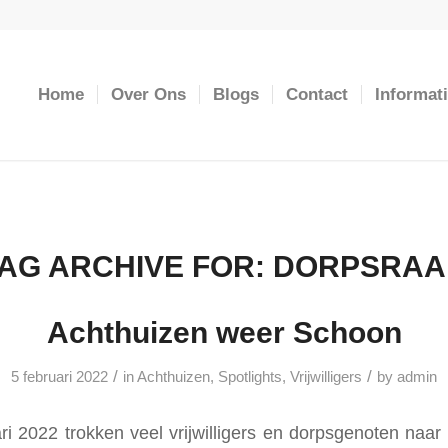
Home
Over Ons
Blogs
Contact
Informat
AG ARCHIVE FOR:
DORPSRAA
Achthuizen weer Schoon
/
/
5 februari 2022
in
Achthuizen
,
Spotlights
,
Vrijwilligers
by
admin
ri 2022 trokken veel vrijwilligers en dorpsgenoten naar 