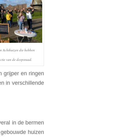
 in Achthuizen die hebben
tie van de dorpsraad.
 grijper en ringen
n in verschillende
eral in de bermen
uw gebouwde huizen