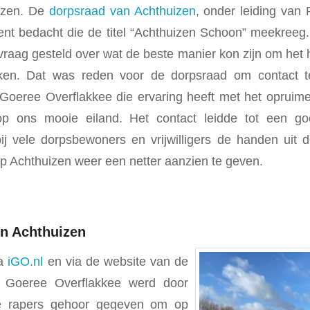
uizen. De
dorpsraad van Achthuizen
, onder leiding van 
nt bedacht die de titel “Achthuizen Schoon” meekreeg
raag gesteld over wat de beste manier kon zijn om het he
ken. Dat was reden voor de dorpsraad om contact 
Goeree Overflakkee die ervaring heeft met het opruime
op ons mooie eiland. Het contact leidde tot een go
j vele dorpsbewoners en vrijwilligers de handen uit
p Achthuizen weer een netter aanzien te geven.
in Achthuizen
a
iGO.nl
en via de website van de
n Goeree Overflakkee werd door
ige rapers gehoor gegeven om op