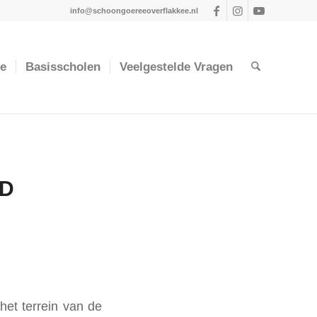
info@schoongoereeoverflakkee.nl
ie
Basisscholen
Veelgestelde Vragen
D
het terrein van de