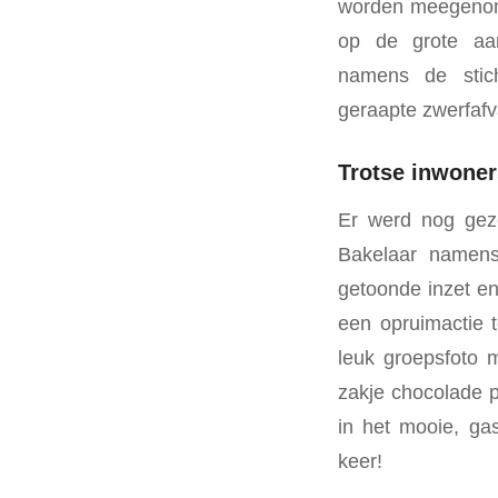
worden meegenome
op de grote aa
namens de stich
geraapte zwerfafv
Trotse inwoner
Er werd nog geze
Bakelaar namens 
getoonde inzet e
een opruimactie 
leuk groepsfoto 
zakje chocolade 
in het mooie, gas
keer!