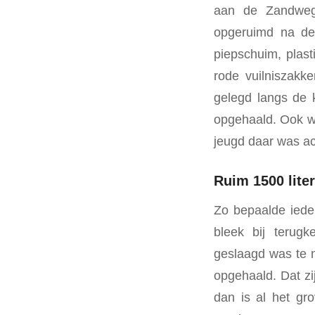
aan de Zandweg 
opgeruimd na de 
piepschuim, plast
rode vuilniszakk
gelegd langs de
opgehaald. Ook we
jeugd daar was ac
Ruim 1500 liter
Zo bepaalde iede
bleek bij terug
geslaagd was te n
opgehaald. Dat zij
dan is al het gro