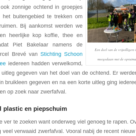
 ook zonnige ochtend in groepjes
 het buitengebied te trekken om
 ruimen. Bij aankomst werden we
en heerlijke kop koffie, thee en
Nadat Piet Bakelaar namens de
Een deel van de vrijwilligers
rcel Brevé van
Stichting Schoon
meegedaan met de opruimac
kee
iedereen hadden verwelkomd,
 uitleg gegeven van het doel van de ochtend. Er werden
in bruikleen gegeven en na een korte uitleg ging iederee
 en op zoek naar zwerfafval.
l plastic en piepschuim
 ver te zoeken want onderweg viel genoeg te rapen. Ov
g veel verwaaid zwerfafval. Vooral nabij de recent nie